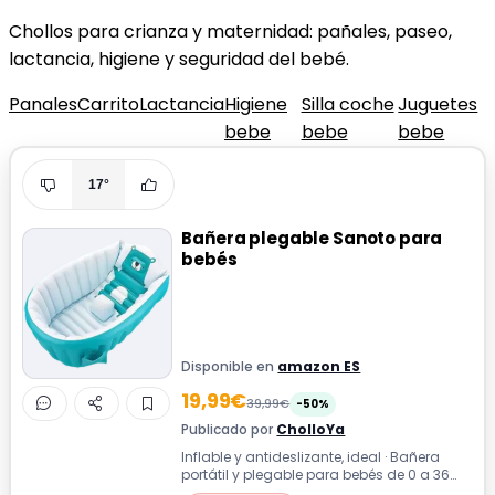
Chollos para crianza y maternidad: pañales, paseo,
lactancia, higiene y seguridad del bebé.
Panales
Carrito
Lactancia
Higiene
Silla coche
Juguetes
bebe
bebe
bebe
17°
Bañera plegable Sanoto para
bebés
Disponible en
amazon ES
19,99€
39,99€
-50%
Publicado por
CholloYa
Inflable y antideslizante, ideal · Bañera
portátil y plegable para bebés de 0 a 36
meses, fabricada en material suave...