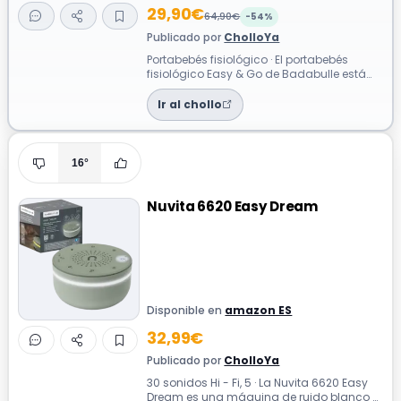
29,90€
64,90€
-54%
Publicado por
CholloYa
Portabebés fisiológico · El portabebés
fisiológico Easy & Go de Badabulle está
diseñado para ofrecer comodidad y
segu...
Ir al chollo
16°
Nuvita 6620 Easy Dream
Disponible en
amazon ES
32,99€
Publicado por
CholloYa
30 sonidos Hi - Fi, 5 · La Nuvita 6620 Easy
Dream es una máquina de ruido blanco y