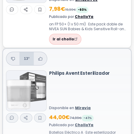
7,98€
19,90€
-60%
Publicado por
CholloYa
on FP 50+ (1 x 50 ml) · Este pack doble de
NIVEA SUN Babies & Kids Sensitive Roll-on
FP 50+ ofrece una protección sol...
Ir al chollo
13°
Philips Avent Esterilizador
Disponible en
Miravia
44,00€
74,99€
-41%
Publicado por
CholloYa
Botellas Eléctrico A · Este esterilizador