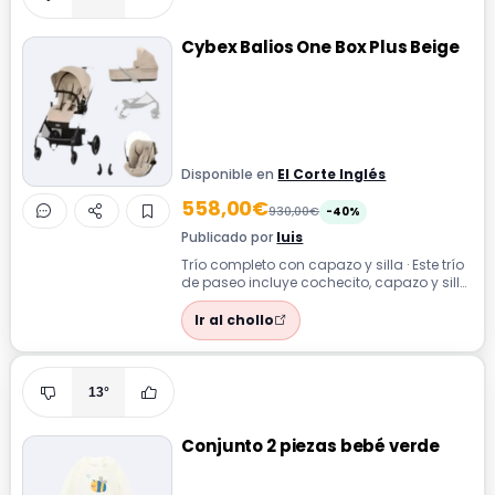
Cybex Balios One Box Plus Beige
Disponible en
El Corte Inglés
558,00€
930,00€
-40%
Publicado por
luis
Trío completo con capazo y silla · Este trío
de paseo incluye cochecito, capazo y silla
portabebés con adaptadores, o...
Ir al chollo
13°
Conjunto 2 piezas bebé verde