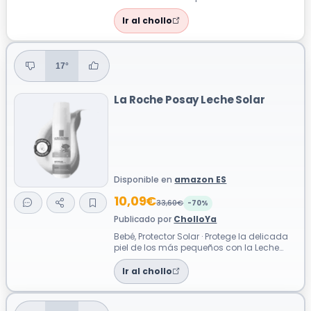
luz nocturna diseñada para ayudar ...
Ir al chollo
17°
La Roche Posay Leche Solar
Disponible en
amazon ES
10,09€
33,60€
-70%
Publicado por
CholloYa
Bebé, Protector Solar · Protege la delicada
piel de los más pequeños con la Leche
Solar para Bebé SPF50+. Su fórmula ...
Ir al chollo