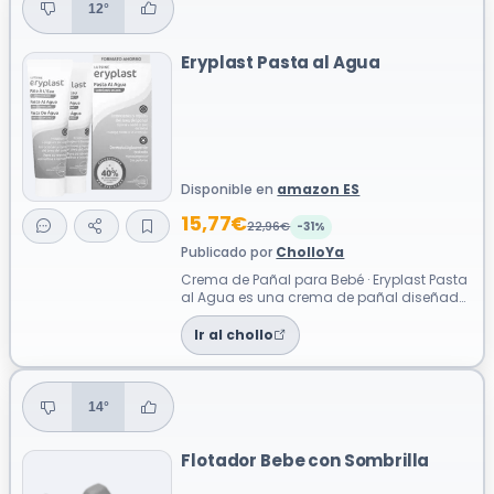
12°
Eryplast Pasta al Agua
Disponible en
amazon ES
15,77€
22,96€
-31%
Publicado por
CholloYa
Crema de Pañal para Bebé · Eryplast Pasta
al Agua es una crema de pañal diseñada
para calmar, cuidar y proteger la pi...
Ir al chollo
14°
Flotador Bebe con Sombrilla