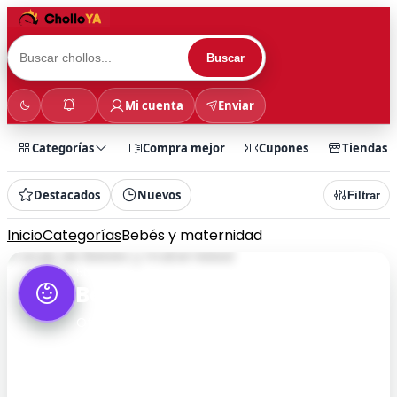
Buscar
Mi cuenta
Enviar
Categorías
Compra mejor
Cupones
Tiendas
Destacados
Nuevos
Filtrar
Inicio
Categorías
Bebés y maternidad
50 chollos
Bebés y maternidad
Ofertas de bebés y maternidad: pañales,
carritos, lactancia, higiene y seguridad infantil
con descuentos actualizados.