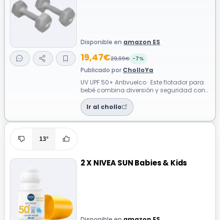
Disponible en
amazon ES
19,47€
20,99€
-7%
Publicado por
CholloYa
UV UPF 50+ Antivuelco · Este flotador para
bebé combina diversión y seguridad con
su diseño de tiburón de dibujos ani...
Ir al chollo
13°
2 X NIVEA SUN Babies & Kids
Disponible en
amazon ES