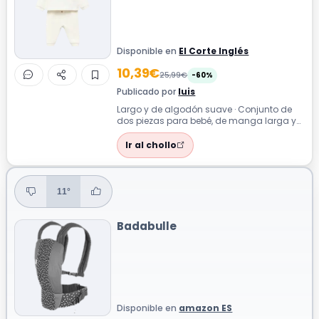
Disponible en
El Corte Inglés
10,39€
25,99€
-60%
Publicado por
luis
Largo y de algodón suave · Conjunto de
dos piezas para bebé, de manga larga y
pantalón largo, en un tono verde claro....
Ir al chollo
11°
Badabulle
Disponible en
amazon ES